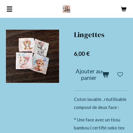
Passer
au
contenu
principal
Lingettes
6,00 €
Ajouter au
panier
Coton lavable , réutilisable
composé de deux face :
° Une face avec un tissu
bambou ( certifié oeko tex