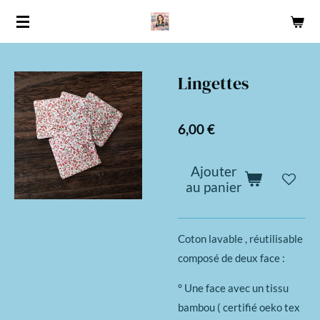
Passer
au
contenu
principal
Lingettes
6,00 €
Ajouter
au panier
Coton lavable , réutilisable
composé de deux face :
° Une face avec un tissu
bambou ( certifié oeko tex