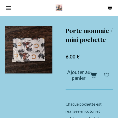
Passer
au
contenu
principal
Porte monnaie /
mini pochette
6,00 €
Ajouter au
panier
Chaque pochette est
réalisée en coton et